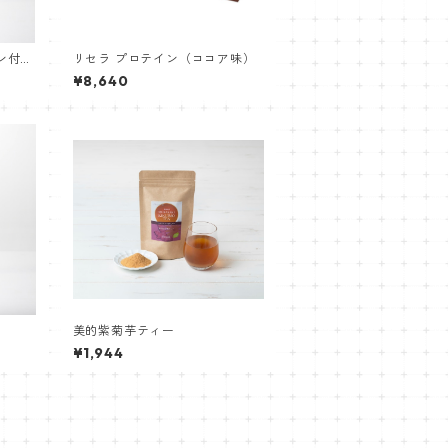
ン付
リセラ プロテイン（ココア味）
¥8,640
美的紫菊芋ティー
¥1,944