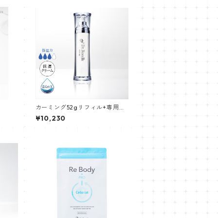
カーミング52gリフィル+専用ボ
トル
¥10,230