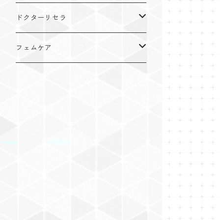
ドクターリセラ
アクアヴィーナス
フェムケア
クレンジング・洗顔
VIPLANTE
オイル
化粧水
リップカラー
インナーケア
クリーム
ジェル・クリーム
リキッド
粒タイプ
cocochia
美容機器
日焼け止め
ディフェンサー
パウダータイプ
美顔器
美容液
パウダー
ドリンクタイプ
パック・マスク
チーク