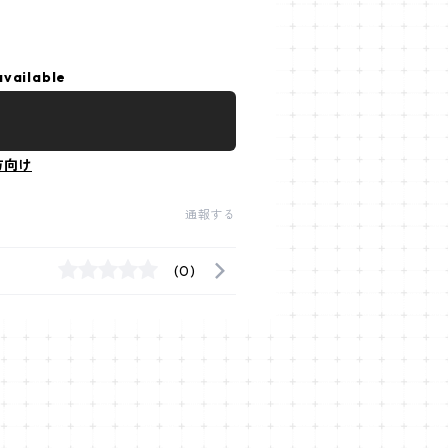
available
方向け
通報する
(0)