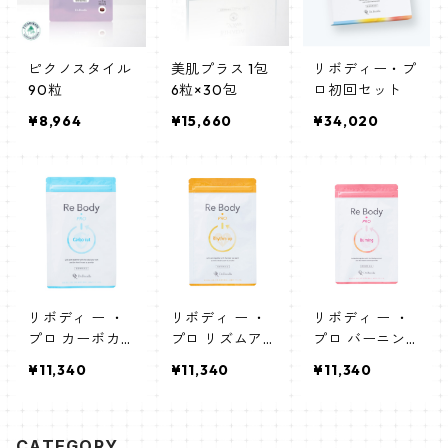
ピクノスタイル
美肌プラス 1包
リボディー・プ
90粒
6粒×30包
ロ初回セット
¥8,964
¥15,660
¥34,020
リボディ ー ・
リボディ ー ・
リボディ ー ・
プロ カーボカ
プロ リズムア
プロ バーニン
ット
ップ
グ
¥11,340
¥11,340
¥11,340
CATEGORY