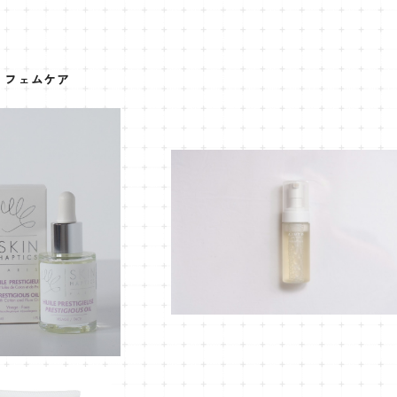
フェムケア
ティクスデリケートオイ
エメールソア(デリケートゾーン専
湿ケア美容オイル)30ml
ソープ)130ml
¥8,910
¥5,940