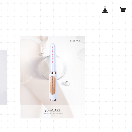
用
yoni CARE (ヨニケア)
¥96,580