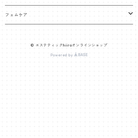
アクアヴィーナス
フェムケア
クレンジング・洗顔
VIPLANTE
オイル
© エステティックhiiroオンラインショップ
化粧水
リップカラー
インナーケア
クリーム
Powered by
ジェル・クリーム
リキッド
粒タイプ
cocochia
美容機器
日焼け止め
ディフェンサー
パウダータイプ
美顔器
美容液
パウダー
ドリンクタイプ
パック・マスク
チーク
ヘア・パーツケア