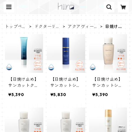
トップペー
ドクターリセ
アクアヴィーナ
日焼け止
ジ
ラ
ス
め
【日焼け止め】
【日焼け止め】
【日焼け止め】
サンカットクリ
サンカットシャ
サンカットシャ
ーム 40g
ワーファンデオ
ワーファンデイ
¥5,390
¥5,830
¥5,390
ン 50mL
ン(ベージュ)
40mL