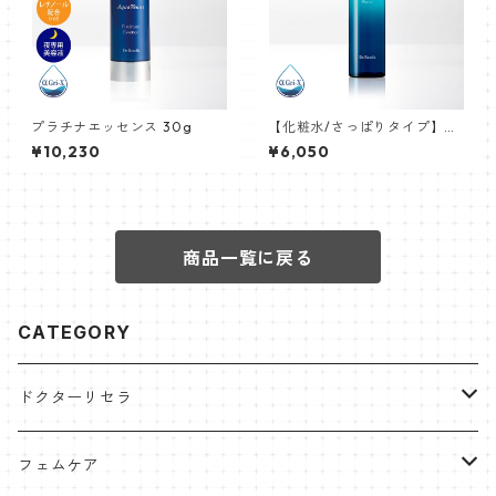
プラチナエッセンス 30g
【化粧水/さっぱりタイプ】ピ
ュアモイスチャーウォーター 1
¥10,230
¥6,050
50mL
商品一覧に戻る
CATEGORY
ドクターリセラ
アクアヴィーナス
フェムケア