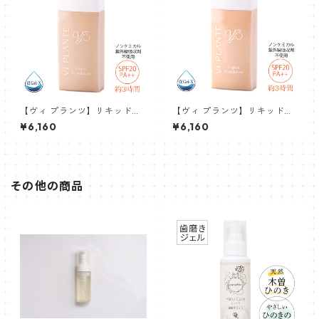
【ヴィ プランツ】リキッドフ
【ヴィ プランツ】リキッドフ
ァンデーション(ベージュ)
ァンデーション(イエローベー
¥6,160
¥6,160
ジュ)
その他の商品