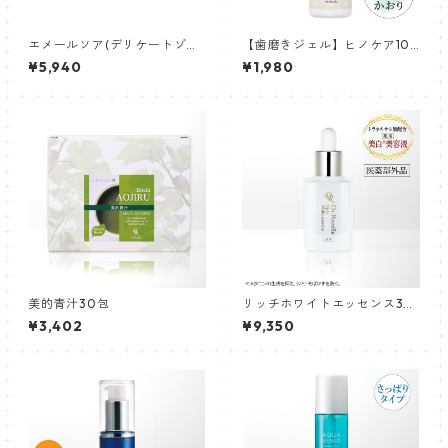
エメールソア(デリケートゾー
【歯磨きジェル】ヒノケア100
ン専用ソープ)130ml
g
¥5,940
¥1,980
美的青汁30包
リッチホワイトエッセンス30
mL
¥3,402
¥9,350