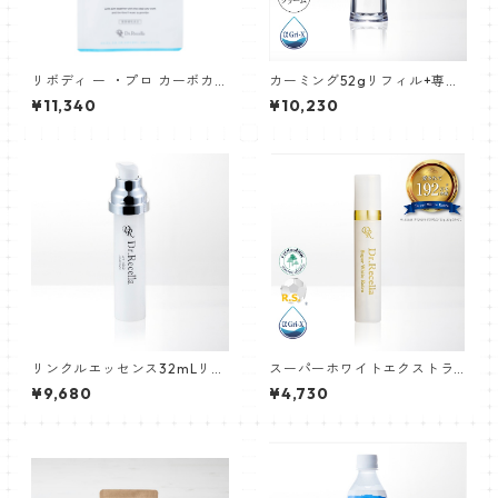
リボディ ー ・プロ カーボカッ
カーミング52gリフィル+専用
ト
ボトル
¥11,340
¥10,230
リンクルエッセンス32mLリフ
スーパーホワイトエクストラ 1
ィル(つけ替え用)
0g
¥9,680
¥4,730