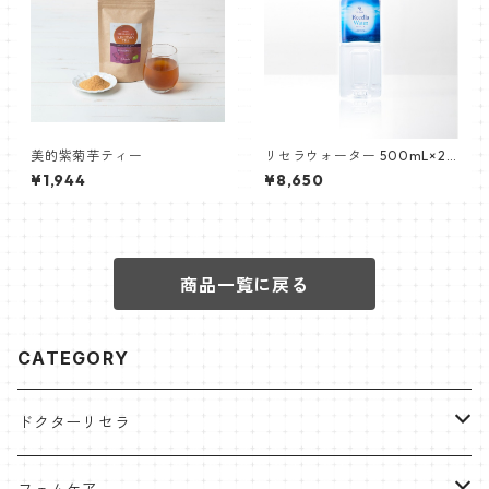
美的紫菊芋ティー
リセラウォーター 500mL×24
本
¥1,944
¥8,650
商品一覧に戻る
CATEGORY
ドクターリセラ
アクアヴィーナス