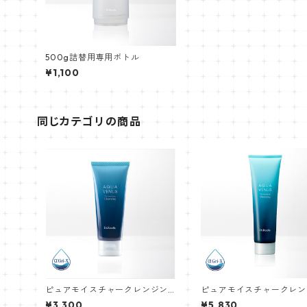
500g詰替用専用ボトル
¥1,100
同じカテゴリの商品
ピュアモイスチャークレンジン
ピュアモイスチャークレン
グ 75g
グ 150g
¥3,300
¥5,830