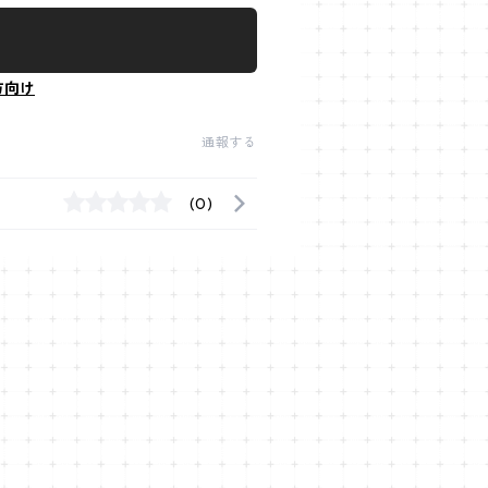
方向け
通報する
(0)