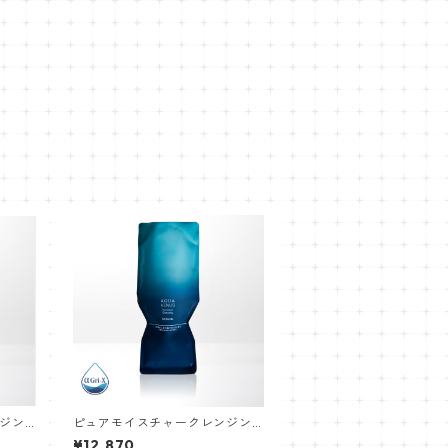
ジン
ピュアモイスチャークレンジン
グ500g詰替用(青)
¥12,870