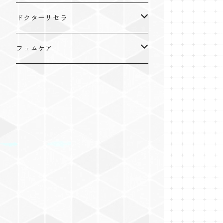
ドクターリセラ
アクアヴィーナス
フェムケア
クレンジング・洗顔
VIPLANTE
オイル
化粧水
リップカラー
インナーケア
クリーム
ジェル・クリーム
リキッド
粒タイプ
cocochia
美容機器
日焼け止め
ディフェンサー
パウダータイプ
美顔器
美容液
パウダー
ドリンクタイプ
パック・マスク
チーク