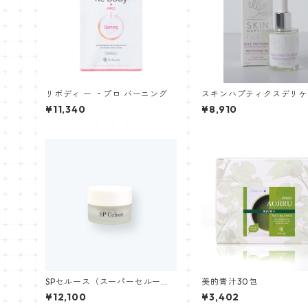
リボディ ー ・プロ バーニング
スキンハプティクスデリケ
オイルセラム(保湿ケア美
¥11,340
¥8,910
ル)30ml
SPセルース（スーパーセルー
美的青汁30包
ス）
¥12,100
¥3,402